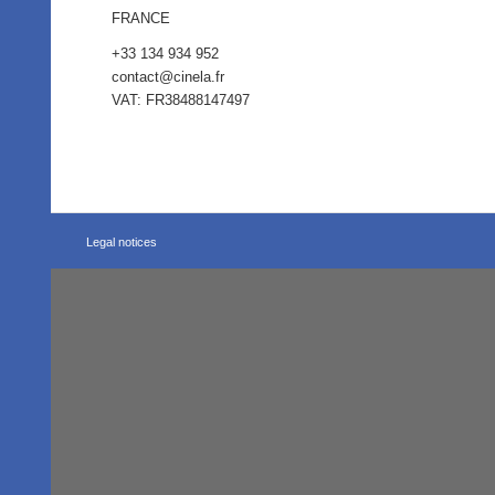
FRANCE
+33 134 934 952
contact@cinela.fr
VAT: FR38488147497
Legal notices