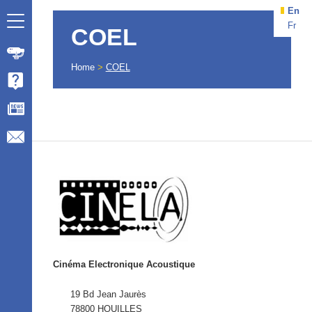
En
Fr
COEL
Home
>
COEL
Cinéma Electronique Acoustique
19 Bd Jean Jaurès
78800 HOUILLES