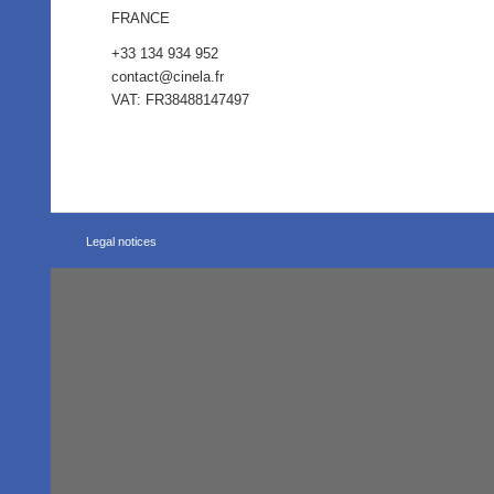
FRANCE
+33 134 934 952
contact@cinela.fr
VAT: FR38488147497
Legal notices