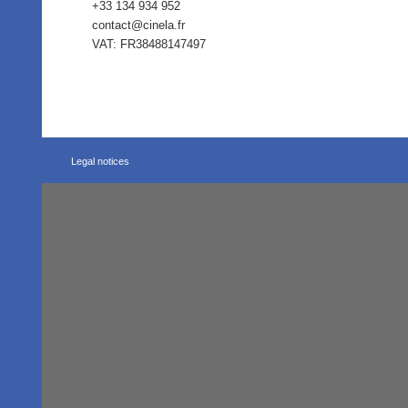
+33 134 934 952
contact@cinela.fr
VAT: FR38488147497
Legal notices