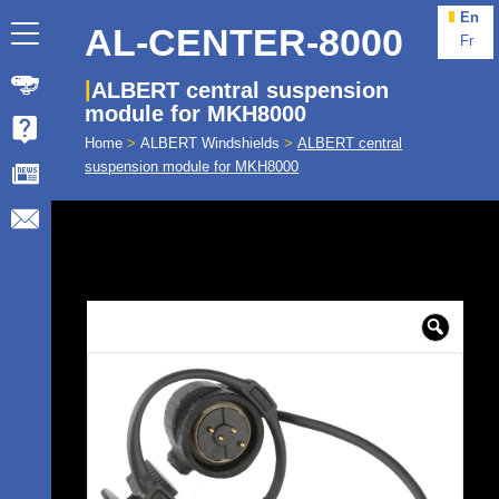
En
AL-CENTER-8000
Fr
ALBERT central suspension
module for MKH8000
Home
>
ALBERT Windshields
>
ALBERT central
suspension module for MKH8000
🔍