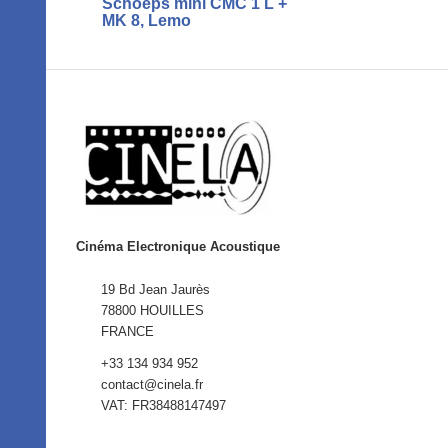
Schoeps mini CMC 1 L +
MK 8, Lemo
Cinéma Electronique Acoustique
19 Bd Jean Jaurès
78800 HOUILLES
FRANCE
+33 134 934 952
contact@cinela.fr
VAT: FR38488147497