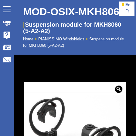
En
MOD-OSIX-MKH8060
Fr
Suspension module for MKH8060
(5-A2-A2)
Home
>
PIANISSIMO Windshields
>
Suspension module
for MKH8060 (5-A2-A2)
🔍