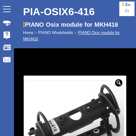
En
PIA-OSIX6-416
Fr
PIANO Osix module for MKH416
Home
>
PIANO Windshields
>
PIANO Osix module for
MKH416
🔍