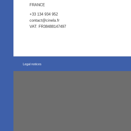
FRANCE
+33 134 934 952
contact@cinela.fr
VAT: FR38488147497
Legal notices