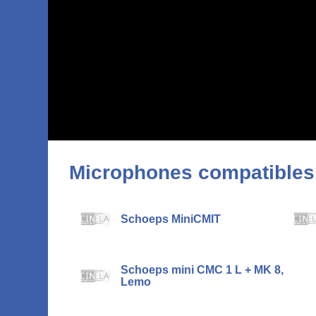
Microphones compatibles
Schoeps MiniCMIT
Schoeps mini CMC 1 L + MK 8,
Lemo