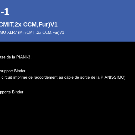
-1
CMIT,2x CCM,Fur)V1
IMO XLR7 (MiniCMIT,2x CCM,Fur)V1
ase de la PIANI-3 .
support Binder
u circuit imprimé de raccordement au câble de sortie de la PIANISSIMO).
pports Binder