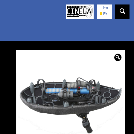
En
Fr
🔍