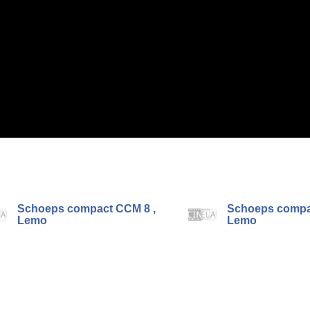
Schoeps compact CCM 8 ,
Schoeps compac
Lemo
Lemo