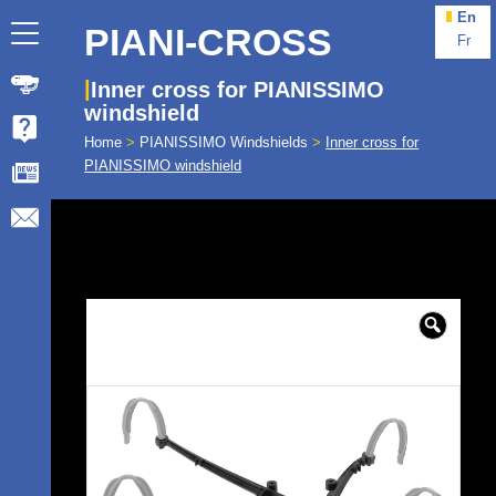
En
PIANI-CROSS
Fr
Inner cross for PIANISSIMO
windshield
Home
>
PIANISSIMO Windshields
>
Inner cross for
PIANISSIMO windshield
🔍