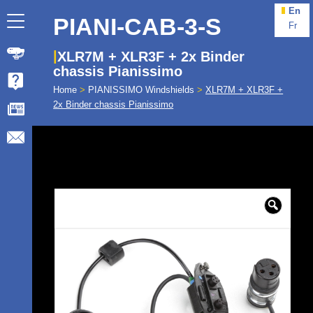
En
PIANI-CAB-3-S
Fr
XLR7M + XLR3F + 2x Binder
chassis Pianissimo
Home
>
PIANISSIMO Windshields
>
XLR7M + XLR3F +
2x Binder chassis Pianissimo
🔍