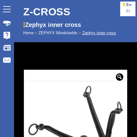
En
Z-CROSS
Fr
Zephyx inner cross
Home
>
ZEPHYX Windshields
>
Zephyx inner cross
🔍